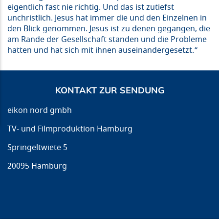
eigentlich fast nie richtig. Und das ist zutiefst
unchristlich. Jesus hat immer die und den Einzelnen in
den Blick genommen. Jesus ist zu denen gegangen, die
am Rande der Gesellschaft standen und die Probleme
hatten und hat sich mit ihnen auseinandergesetzt.“
KONTAKT ZUR SENDUNG
eikon nord gmbh
TV- und Filmproduktion Hamburg
Springeltwiete 5
20095 Hamburg