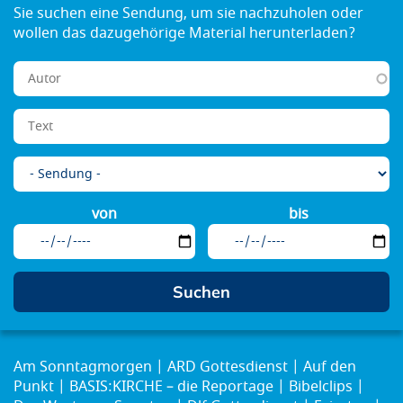
von
bis
Am Sonntagmorgen
ARD Gottesdienst
Auf den
Punkt
BASIS:KIRCHE – die Reportage
Bibelclips