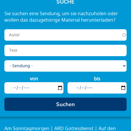
SUCHE
von
bis
Am Sonntagmorgen
ARD Gottesdienst
Auf den