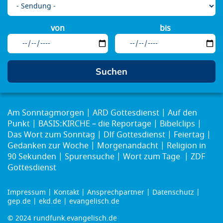
von
bis
Am Sonntagmorgen
ARD Gottesdienst
Auf den
Punkt
BASIS:KIRCHE – die Reportage
Bibelclips
Das Wort zum Sonntag
Dlf Gottesdienst
Feiertag
Gedanken zur Woche
Morgenandacht
Religion in
90 Sekunden
Spurensuche
Wort zum Tage
ZDF
Gottesdienst
Impressum
Kontakt
Ansprechpartner
Datenschutz
Footer
gep.de
ekd.de
evangelisch.de
menu
© 2024 rundfunk.evangelisch.de