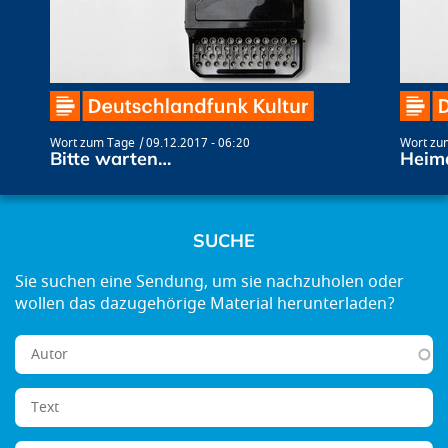
Wort zum Tage
09.12.2017 - 06:20
Wort zu
Bitte warten…
Heim
SUCHE