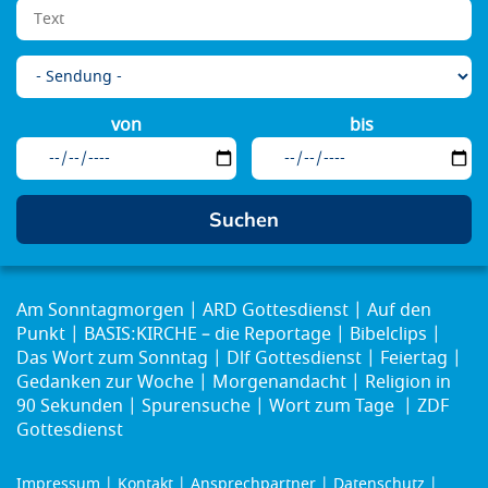
von
bis
Am Sonntagmorgen
ARD Gottesdienst
Auf den
Punkt
BASIS:KIRCHE – die Reportage
Bibelclips
Das Wort zum Sonntag
Dlf Gottesdienst
Feiertag
Gedanken zur Woche
Morgenandacht
Religion in
90 Sekunden
Spurensuche
Wort zum Tage
ZDF
Gottesdienst
Impressum
Kontakt
Ansprechpartner
Datenschutz