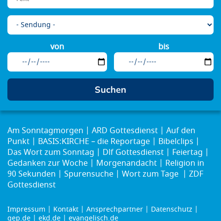
von
bis
Am Sonntagmorgen
ARD Gottesdienst
Auf den
Punkt
BASIS:KIRCHE – die Reportage
Bibelclips
Das Wort zum Sonntag
Dlf Gottesdienst
Feiertag
Gedanken zur Woche
Morgenandacht
Religion in
90 Sekunden
Spurensuche
Wort zum Tage
ZDF
Gottesdienst
Impressum
Kontakt
Ansprechpartner
Datenschutz
Footer
gep.de
ekd.de
evangelisch.de