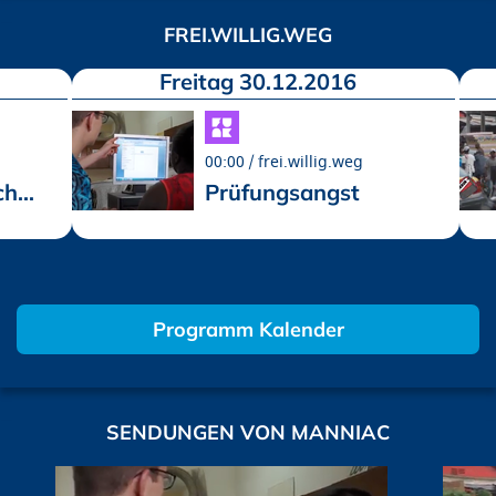
FREI.WILLIG.WEG
Freitag 30.12.2016
00:00
frei.willig.weg
h...
Prüfungsangst
Programm Kalender
SENDUNGEN VON MANNIAC