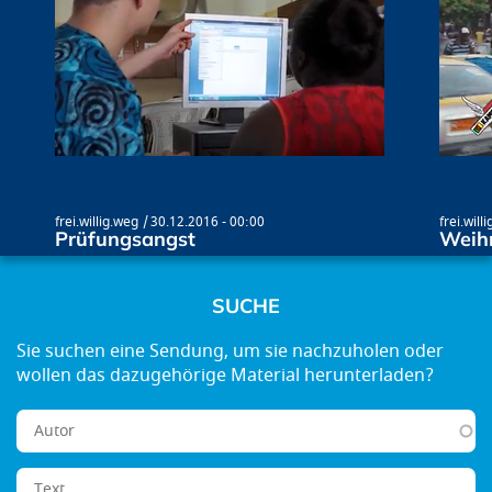
frei.willig.weg
30.12.2016 - 00:00
frei.will
Prüfungsangst
Weih
SUCHE