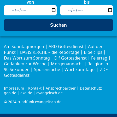
von
bis
Am Sonntagmorgen
ARD Gottesdienst
Auf den
Punkt
BASIS:KIRCHE – die Reportage
Bibelclips
Das Wort zum Sonntag
Dlf Gottesdienst
Feiertag
Gedanken zur Woche
Morgenandacht
Religion in
90 Sekunden
Spurensuche
Wort zum Tage
ZDF
Gottesdienst
Impressum
Kontakt
Ansprechpartner
Datenschutz
Footer
gep.de
ekd.de
evangelisch.de
menu
© 2024 rundfunk.evangelisch.de