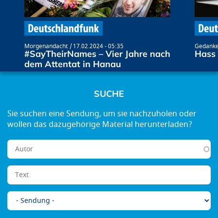
Morgenandacht
17.02.2024 - 05:35
Gedanke
#SayTheirNames – Vier Jahre nach
Hass 
dem Attentat in Hanau
SUCHE