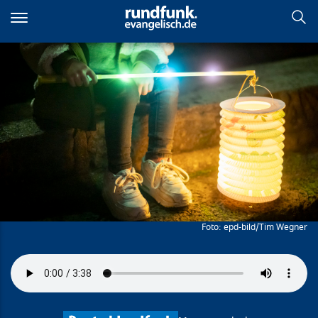
Direkt
zum
Inhalt
Den Mächtigen Feuer unterm
Hintern machen
epd-bild/Tim Wegner