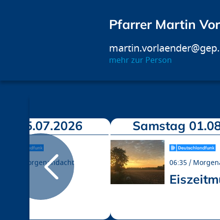
Pfarrer Martin Vo
martin.vorlaender@gep
mehr zur Person
ch 15.07.2026
Samstag 01.08
06:35
Morgenandacht
06:35
Morgen
Hitze
Eiszeit