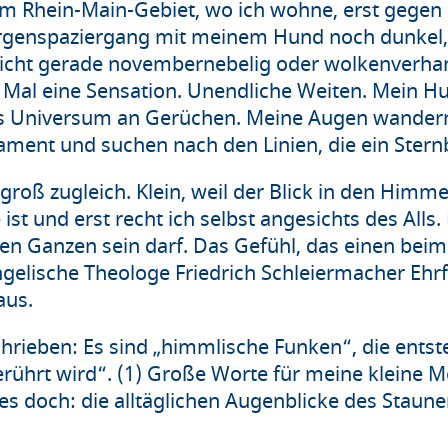
im Rhein-Main-Gebiet, wo ich wohne, erst gegen 
rgenspaziergang mit meinem Hund noch dunkel, 
nicht gerade novembernebelig oder wolkenverhan
 Mal eine Sensation. Unendliche Weiten. Mein Hu
as Universum an Gerüchen. Meine Augen wander
ent und suchen nach den Linien, die ein Sternb
groß zugleich. Klein, weil der Blick in den Himme
ist und erst recht ich selbst angesichts des Alls.
ßen Ganzen sein darf. Das Gefühl, das einen beim
ngelische Theologe Friedrich Schleiermacher Ehrf
aus.
hrieben: Es sind „himmlische Funken“, die entst
rührt wird“. (1) Große Worte für meine kleine
s doch: die alltäglichen Augenblicke des Staune