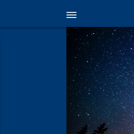
Direkt
zum
Inhalt
Sinn fürs U