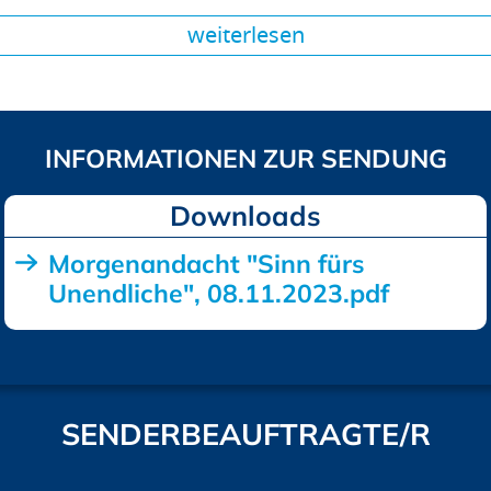
weiterlesen
Downloads
Morgenandacht "Sinn fürs
Unendliche", 08.11.2023.pdf
SENDERBEAUFTRAGTE/R