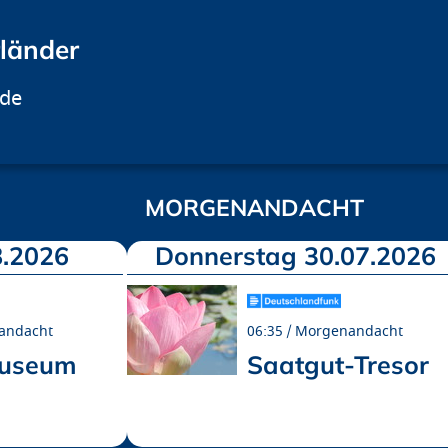
rländer
.de
MORGENANDACHT
.2026
Donnerstag 30.07.2026
andacht
06:35
Morgenandacht
museum
Saatgut-Tresor