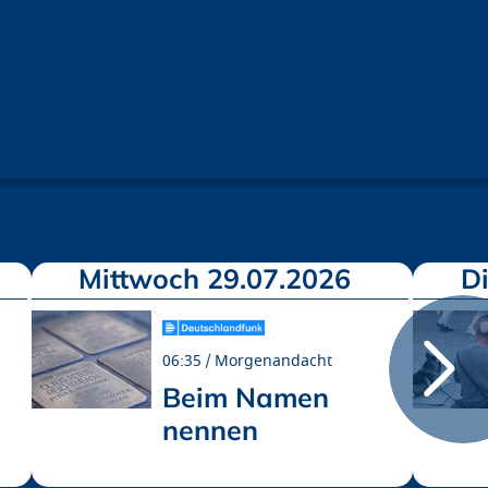
Mittwoch 29.07.2026
D
06:35
Morgenandacht
Beim Namen
nennen