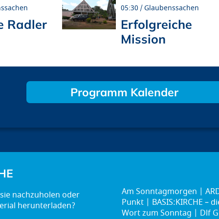
nssachen
05:30
Glaubenssachen
e Radler
Erfolgreiche
Mission
Programm Kalender
HE
Am Sonntagmorgen
ARD
Punkt
BASIS:KIRCHE – d
Wort zum Sonntag
Dlf G