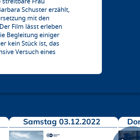
e streitbare Frau
arbara Schuster erzählt,
ersetzung mit den
Der Film lässt erleben
ie Begleitung einiger
r kein Stück ist, das
ensive Versuch eines
Samstag 03.12.2022
Don