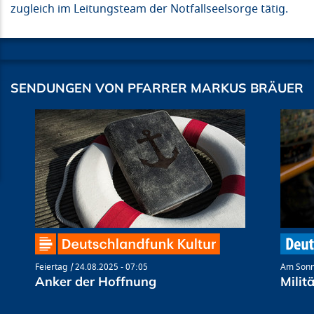
zugleich im Leitungsteam der Notfallseelsorge tätig.
SENDUNGEN VON PFARRER MARKUS BRÄUER
Feiertag
24.08.2025 - 07:05
Am Son
Anker der Hoffnung
Milit