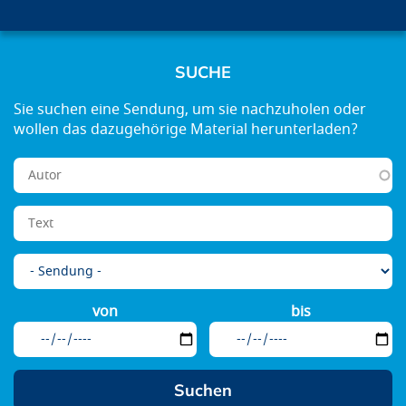
SUCHE
von
bis