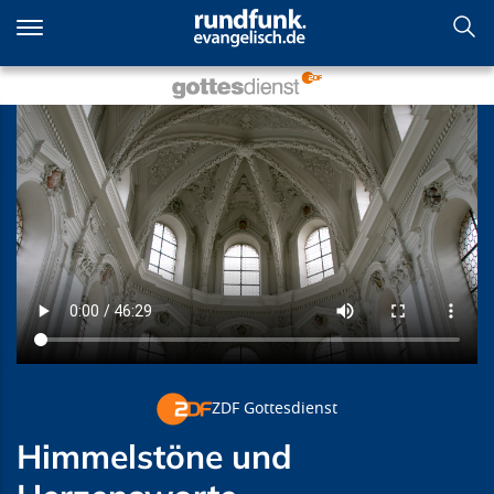
Direkt
zum
Inhalt
Himmelstöne und
Herzensworte
ZDF Gottesdienst
Himmelstöne und