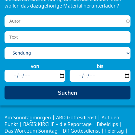
von
bis
Am Sonntagmorgen
ARD Gottesdienst
Auf den
Punkt
BASIS:KIRCHE – die Reportage
Bibelclips
Das Wort zum Sonntag
Dlf Gottesdienst
Feiertag