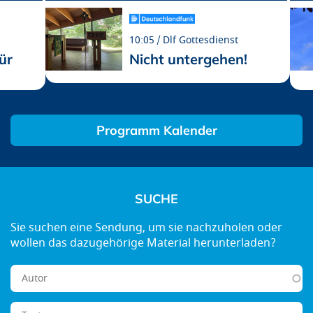
10:05
Dlf Gottesdienst
ür
Nicht untergehen!
Programm Kalender
SUCHE