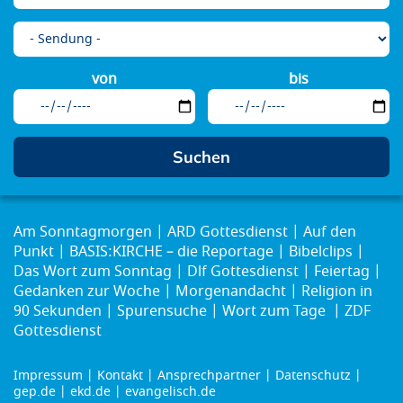
von
bis
Am Sonntagmorgen
ARD Gottesdienst
Auf den
Punkt
BASIS:KIRCHE – die Reportage
Bibelclips
Das Wort zum Sonntag
Dlf Gottesdienst
Feiertag
Gedanken zur Woche
Morgenandacht
Religion in
90 Sekunden
Spurensuche
Wort zum Tage
ZDF
Gottesdienst
Impressum
Kontakt
Ansprechpartner
Datenschutz
Footer
gep.de
ekd.de
evangelisch.de