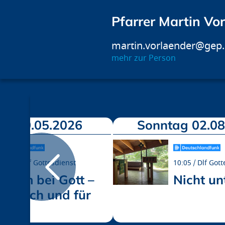
Pfarrer Martin Vo
martin.vorlaender@gep
mehr zur Person
ag 10.05.2026
Sonntag 02.08
10:05
Dlf Gottesdienst
10:05
Dlf Gott
Raum bei Gott –
Nicht un
für dich und für
mich