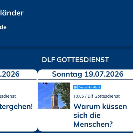
rländer
.de
DLF GOTTESDIENST
.2026
Sonntag 19.07.2026
esdienst
10:05
Dlf Gottesdienst
tergehen!
Warum küssen
sich die
Menschen?