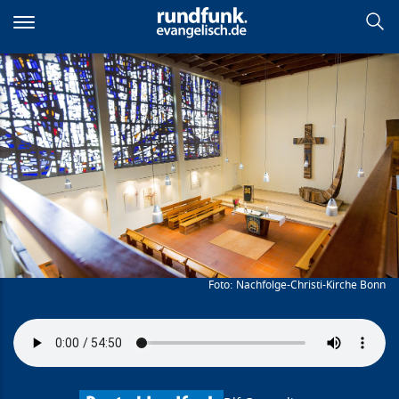
Direkt
zum
Inhalt
Entschieden entscheiden -
der Prophet Elia
Nachfolge-Christi-Kirche Bonn