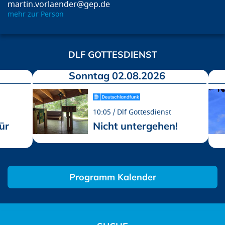
martin.vorlaender@gep.de
mehr zur Person
DLF GOTTESDIENST
Sonntag 02.08.2026
10:05
Dlf Gottesdienst
ür
Nicht untergehen!
Programm Kalender