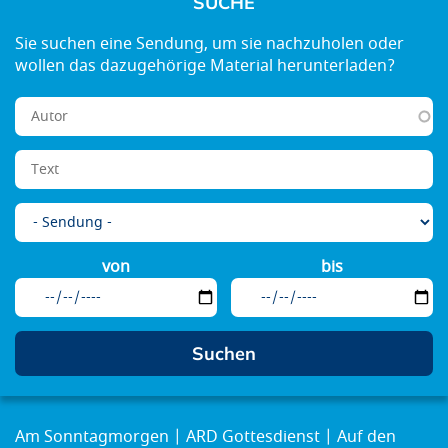
SUCHE
von
bis
Am Sonntagmorgen
ARD Gottesdienst
Auf den