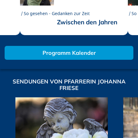
So gesehen - Gedanken zur Zeit
So
Zwischen den Jahren
Programm Kalender
SENDUNGEN VON PFARRERIN JOHANNA
FRIESE