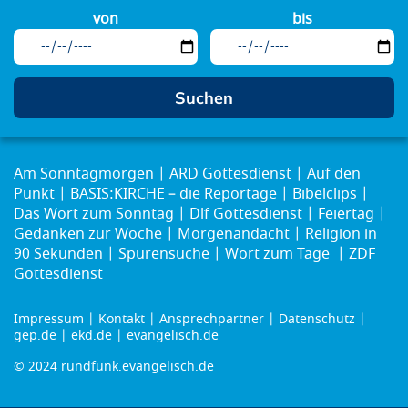
von
bis
Am Sonntagmorgen
ARD Gottesdienst
Auf den
Punkt
BASIS:KIRCHE – die Reportage
Bibelclips
Das Wort zum Sonntag
Dlf Gottesdienst
Feiertag
Gedanken zur Woche
Morgenandacht
Religion in
90 Sekunden
Spurensuche
Wort zum Tage
ZDF
Gottesdienst
Impressum
Kontakt
Ansprechpartner
Datenschutz
Footer
gep.de
ekd.de
evangelisch.de
menu
© 2024 rundfunk.evangelisch.de