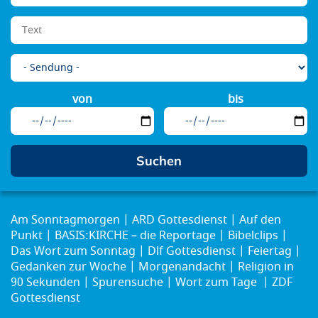
von
bis
Am Sonntagmorgen
ARD Gottesdienst
Auf den
Punkt
BASIS:KIRCHE – die Reportage
Bibelclips
Das Wort zum Sonntag
Dlf Gottesdienst
Feiertag
Gedanken zur Woche
Morgenandacht
Religion in
90 Sekunden
Spurensuche
Wort zum Tage
ZDF
Gottesdienst