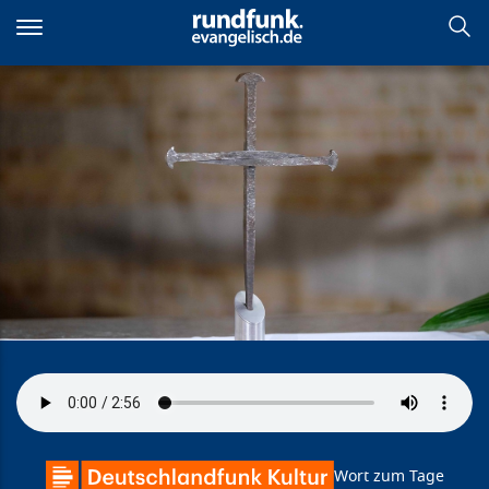
Direkt
zum
Inhalt
Versöhnung in Coventry
Wort zum Tage