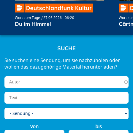
Wort zum Tage
27.06.2026 - 06:20
Wort zu
Du im Himmel
Gärtn
SUCHE
von
bis