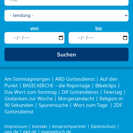
von
bis
Am Sonntagmorgen
ARD Gottesdienst
Auf den
Punkt
BASIS:KIRCHE – die Reportage
Bibelclips
Das Wort zum Sonntag
Dlf Gottesdienst
Feiertag
Gedanken zur Woche
Morgenandacht
Religion in
90 Sekunden
Spurensuche
Wort zum Tage
ZDF
Gottesdienst
Impressum
Kontakt
Ansprechpartner
Datenschutz
gep.de
ekd.de
evangelisch.de