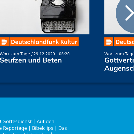
Wort zum Tage
29.12.2020 - 06:20
Wort zum Tag
Seufzen und Beten
Gottvert
Augensc
 Gottesdienst
Auf den
ie Reportage
Bibelclips
Das