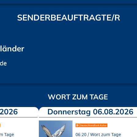
SENDERBEAUFTRAGTE/R
rländer
.de
WORT ZUM TAGE
.2026
Donnerstag 06.08.2026
m Tage
06:20
Wort zum Tage