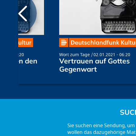
2020 - 06:20
Wort zum Tage
02.01.2021 - 06:20
n gegen den
Vertrauen auf Gottes
Gegenwart
SUC