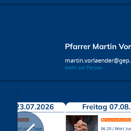
Pfarrer Martin Vo
martin.vorlaender@gep
mehr zur Person
tag 23.07.2026
Freitag 07.08
06:20
Wort zum Tage
06:20
Wort zu