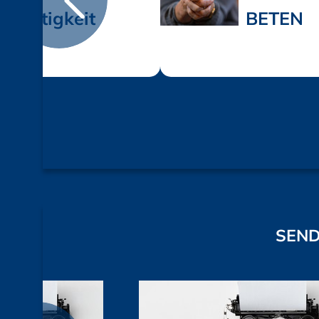
Leichtigkeit
BETEN
SEND