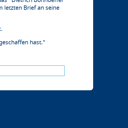
 das Dietrich Bonhoeffer
etzten Brief an seine
.
geschaffen hast."