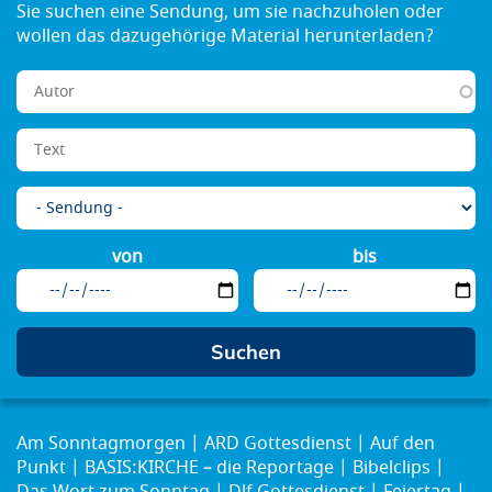
von
bis
Am Sonntagmorgen
ARD Gottesdienst
Auf den
Punkt
BASIS:KIRCHE – die Reportage
Bibelclips