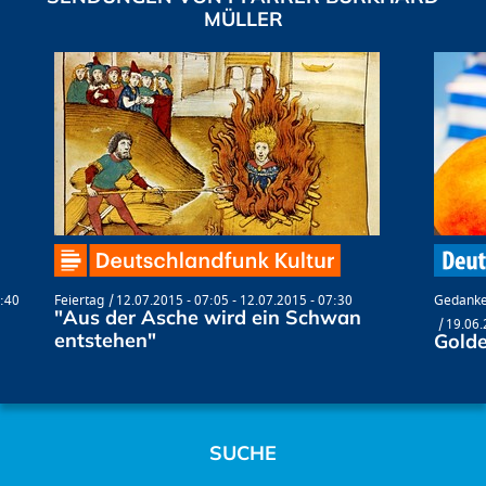
MÜLLER
6:40
Feiertag
12.07.2015 - 07:05
-
12.07.2015 - 07:30
Gedanke
"Aus der Asche wird ein Schwan
19.06.
entstehen"
Golde
SUCHE