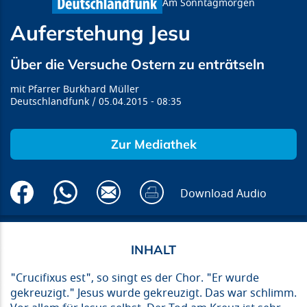
Am Sonntagmorgen
Auferstehung Jesu
Über die Versuche Ostern zu enträtseln
Pfarrer Burkhard Müller
Deutschlandfunk
05.04.2015
08:35
Zur Mediathek
Download Audio
"Crucifixus est", so singt es der Chor. "Er wurde
gekreuzigt." Jesus wurde gekreuzigt. Das war schlimm.