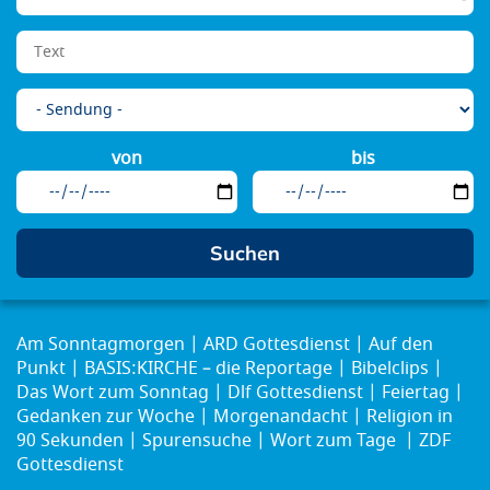
von
bis
Am Sonntagmorgen
ARD Gottesdienst
Auf den
Punkt
BASIS:KIRCHE – die Reportage
Bibelclips
Das Wort zum Sonntag
Dlf Gottesdienst
Feiertag
Gedanken zur Woche
Morgenandacht
Religion in
90 Sekunden
Spurensuche
Wort zum Tage
ZDF
Gottesdienst