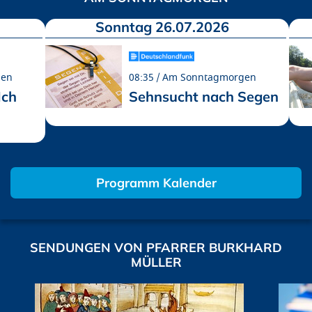
Sonntag 26.07.2026
gen
08:35
Am Sonntagmorgen
Ich
Sehnsucht nach Segen
Programm Kalender
SENDUNGEN VON PFARRER BURKHARD
MÜLLER