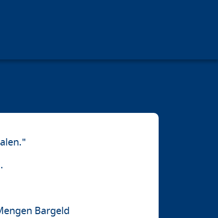
halen."
.
 Mengen Bargeld