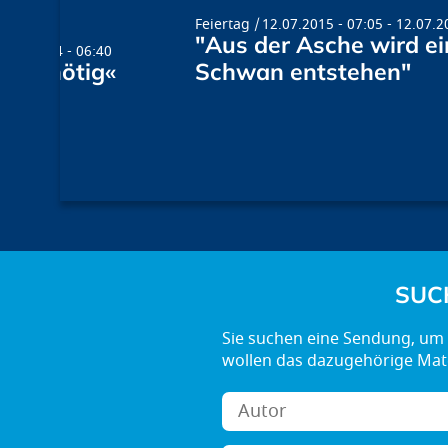
Feiertag
12.07.2015 - 07:05
-
12.07.2
"Aus der Asche wird ei
5.02.2014 - 06:40
sind nötig«
Schwan entstehen"
SUC