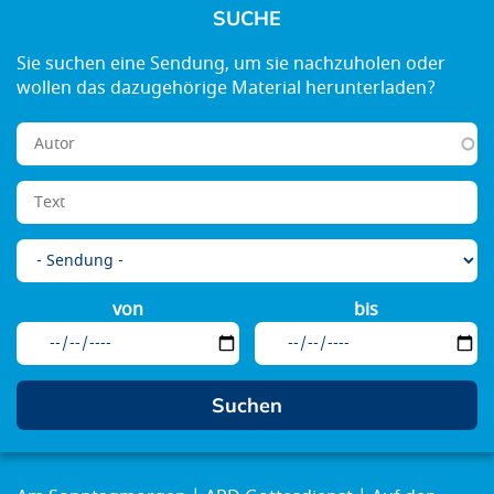
SUCHE
von
bis