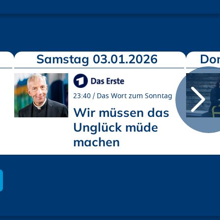
Samstag 03.01.2026
Don
g
23:40
Das Wort zum Sonntag
Wir müssen das
Unglück müde
machen