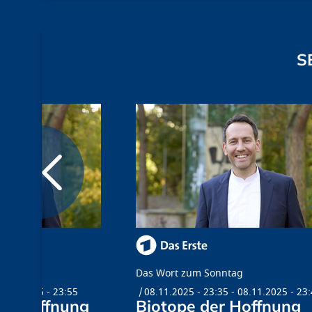
S
Das Wort zum Sonntag
4.01.2025 - 23:55
08.11.2025 - 23:35
-
08.11.2025 - 23
er Hoffnung
Biotope der Hoffnung