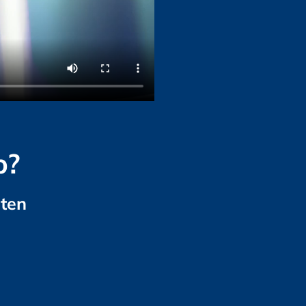
b?
ten