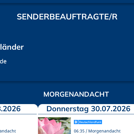
SENDERBEAUFTRAGTE/R
rländer
.de
MORGENANDACHT
.2026
Donnerstag 30.07.2026
andacht
06:35
Morgenandacht