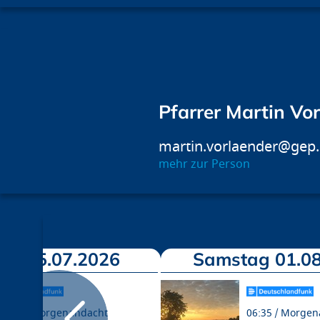
Pfarrer Martin Vo
martin.vorlaender@gep
mehr zur Person
ch 15.07.2026
Samstag 01.08
06:35
Morgenandacht
06:35
Morgen