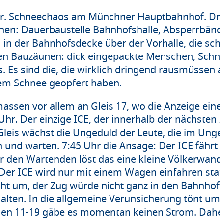
r. Schneechaos am Münchner Hauptbahnhof. Dr
nen: Dauerbaustelle Bahnhofshalle, Absperrbänd
ch in der Bahnhofsdecke über der Vorhalle, die s
den Bauzäunen: dick eingepackte Menschen, Schn
 Es sind die, die wirklich dringend rausmüssen 
dem Schnee geopfert haben.
ssen vor allem an Gleis 17, wo die Anzeige ein
 Uhr. Der einzige ICE, der innerhalb der nächste
Gleis wächst die Ungeduld der Leute, die im Un
 und warten. 7:45 Uhr die Ansage: Der ICE fährt
r den Wartenden löst das eine kleine Völkerwan
Der ICE wird nur mit einem Wagen einfahren stat
ht um, der Zug würde nicht ganz in den Bahnhof
lten. In die allgemeine Verunsicherung tönt um 7
sen 11-19 gäbe es momentan keinen Strom. Dahe