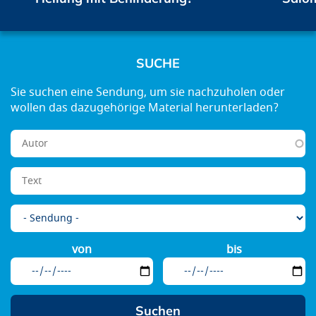
SUCHE
von
bis