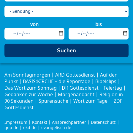
von
bis
Am Sonntagmorgen
ARD Gottesdienst
Auf den
Punkt
BASIS:KIRCHE – die Reportage
Bibelclips
Das Wort zum Sonntag
Dlf Gottesdienst
Feiertag
Gedanken zur Woche
Morgenandacht
Religion in
90 Sekunden
Spurensuche
Wort zum Tage
ZDF
Gottesdienst
Impressum
Kontakt
Ansprechpartner
Datenschutz
Footer
gep.de
ekd.de
evangelisch.de