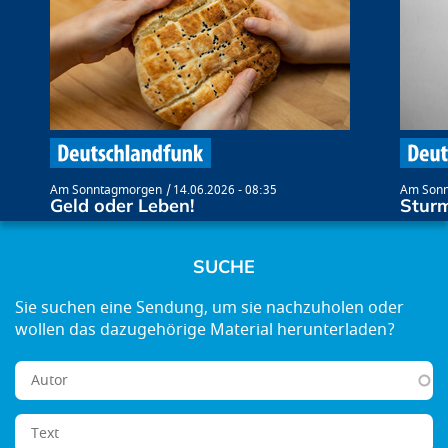
Am Sonntagmorgen
14.06.2026 - 08:35
Am Son
Geld oder Leben!
Stur
SUCHE