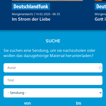
Morgenandacht
14.02.2026 - 06:35
Morgena
Im Strom der Liebe
Gott 
SUCHE
von
bis