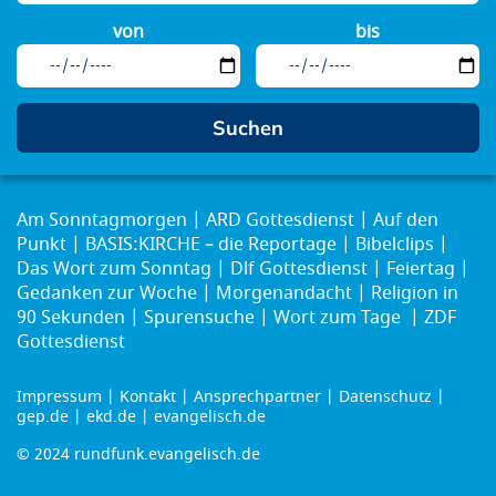
von
bis
Am Sonntagmorgen
ARD Gottesdienst
Auf den
Punkt
BASIS:KIRCHE – die Reportage
Bibelclips
Das Wort zum Sonntag
Dlf Gottesdienst
Feiertag
Gedanken zur Woche
Morgenandacht
Religion in
90 Sekunden
Spurensuche
Wort zum Tage
ZDF
Gottesdienst
Impressum
Kontakt
Ansprechpartner
Datenschutz
Footer
gep.de
ekd.de
evangelisch.de
menu
© 2024 rundfunk.evangelisch.de