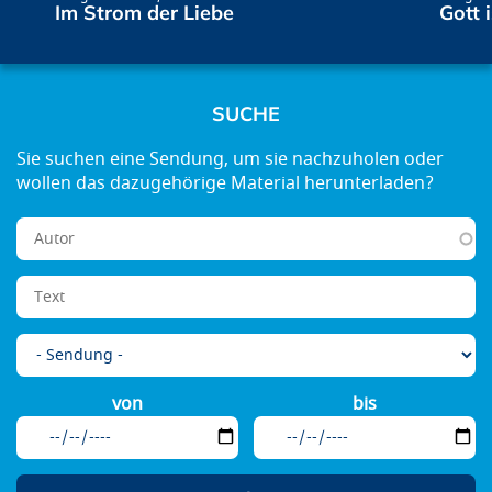
Im Strom der Liebe
Gott 
SUCHE
von
bis