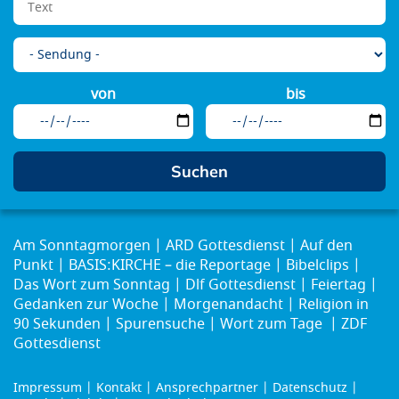
von
bis
Am Sonntagmorgen
ARD Gottesdienst
Auf den
Punkt
BASIS:KIRCHE – die Reportage
Bibelclips
Das Wort zum Sonntag
Dlf Gottesdienst
Feiertag
Gedanken zur Woche
Morgenandacht
Religion in
90 Sekunden
Spurensuche
Wort zum Tage
ZDF
Gottesdienst
Impressum
Kontakt
Ansprechpartner
Datenschutz