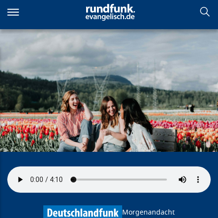
Direkt
zum
Inhalt
Alle verstehen sich – auch in
unterschiedlichen Sprachen
Morgenandacht