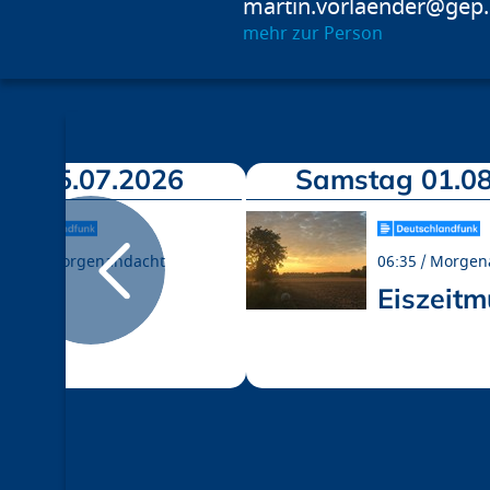
martin.vorlaender@gep
mehr zur Person
ch 15.07.2026
Samstag 01.08
06:35
Morgenandacht
06:35
Morgen
Hitze
Eiszeit