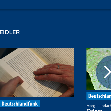
EIDLER
Morgenandac
Odem