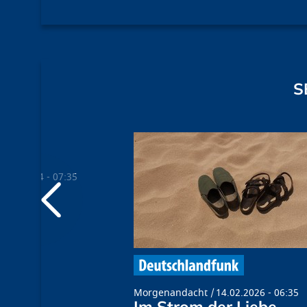
S
4.02.2024 - 07:35
ngsam
Morgenandacht
14.02.2026 - 06:35
Im Strom der Liebe