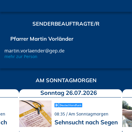
SENDERBEAUFTRAGTE/R
Pfarrer Martin Vorländer
martin.vorlaender@gep.de
mehr zur Person
AM SONNTAGMORGEN
Sonntag 26.07.2026
gen
08:35
Am Sonntagmorgen
Ich
Sehnsucht nach Segen