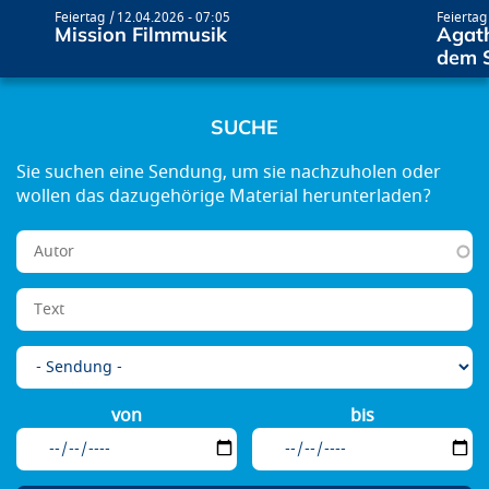
Feiertag
12.04.2026 - 07:05
Feiertag
Mission Filmmusik
Agath
dem 
SUCHE
von
bis