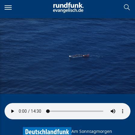
Direkt
zum
Inhalt
Styx – ein sprachloser Film
Am Sonntagmorgen