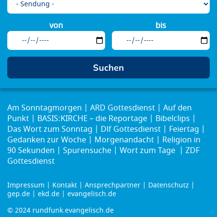
von
bis
Am Sonntagmorgen
ARD Gottesdienst
Auf den
Punkt
BASIS:KIRCHE – die Reportage
Bibelclips
Das Wort zum Sonntag
Dlf Gottesdienst
Feiertag
Gedanken zur Woche
Morgenandacht
Religion in
90 Sekunden
Spurensuche
Wort zum Tage
ZDF
Gottesdienst
Impressum
Kontakt
Ansprechpartner
Datenschutz
Footer
gep.de
ekd.de
evangelisch.de
menu
© 2024 rundfunk.evangelisch.de