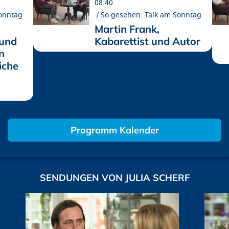
08:40
Sonntag
So gesehen: Talk am Sonntag
Martin Frank,
 und
Kabarettist und Autor
n
iche
Programm Kalender
SENDUNGEN VON JULIA SCHERF