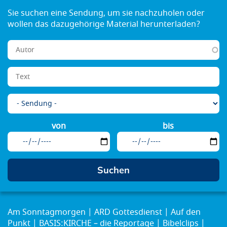
von
bis
Am Sonntagmorgen
ARD Gottesdienst
Auf den
Punkt
BASIS:KIRCHE – die Reportage
Bibelclips