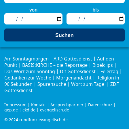
von
bis
Am Sonntagmorgen
ARD Gottesdienst
Auf den
Punkt
BASIS:KIRCHE – die Reportage
Bibelclips
Das Wort zum Sonntag
Dlf Gottesdienst
Feiertag
Gedanken zur Woche
Morgenandacht
Religion in
90 Sekunden
Spurensuche
Wort zum Tage
ZDF
Gottesdienst
Impressum
Kontakt
Ansprechpartner
Datenschutz
Footer
gep.de
ekd.de
evangelisch.de
menu
© 2024 rundfunk.evangelisch.de