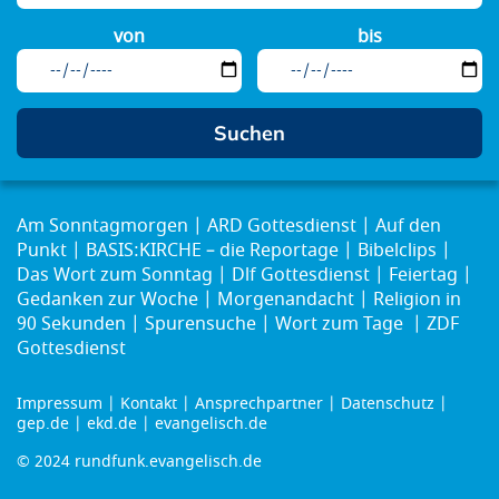
von
bis
Am Sonntagmorgen
ARD Gottesdienst
Auf den
Punkt
BASIS:KIRCHE – die Reportage
Bibelclips
Das Wort zum Sonntag
Dlf Gottesdienst
Feiertag
Gedanken zur Woche
Morgenandacht
Religion in
90 Sekunden
Spurensuche
Wort zum Tage
ZDF
Gottesdienst
Impressum
Kontakt
Ansprechpartner
Datenschutz
Footer
gep.de
ekd.de
evangelisch.de
menu
© 2024 rundfunk.evangelisch.de