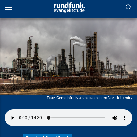
Direkt
zum
Inhalt
Apokalyptisches Klima
Gemeinfrei via unsplash.com/Patrick Hendry