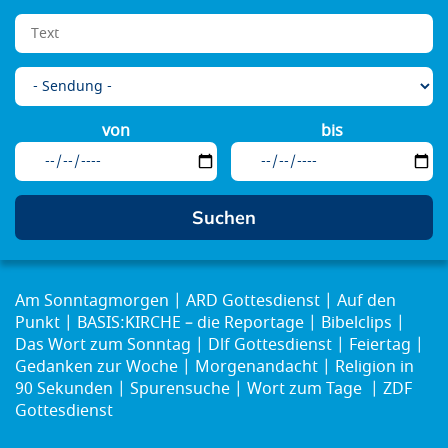
von
bis
Am Sonntagmorgen
ARD Gottesdienst
Auf den
Punkt
BASIS:KIRCHE – die Reportage
Bibelclips
Das Wort zum Sonntag
Dlf Gottesdienst
Feiertag
Gedanken zur Woche
Morgenandacht
Religion in
90 Sekunden
Spurensuche
Wort zum Tage
ZDF
Gottesdienst