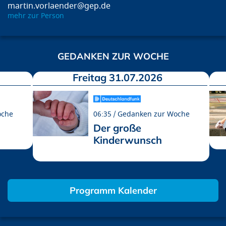
martin.vorlaender@gep.de
mehr zur Person
GEDANKEN ZUR WOCHE
Freitag 31.07.2026
oche
06:35
Gedanken zur Woche
Der große
Kinderwunsch
Programm Kalender