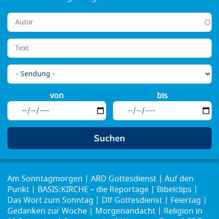
von
bis
Am Sonntagmorgen
ARD Gottesdienst
Auf den
Punkt
BASIS:KIRCHE – die Reportage
Bibelclips
Das Wort zum Sonntag
Dlf Gottesdienst
Feiertag
Gedanken zur Woche
Morgenandacht
Religion in