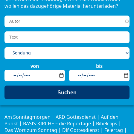
von
bis
Am Sonntagmorgen
ARD Gottesdienst
Auf den
Punkt
BASIS:KIRCHE – die Reportage
Bibelclips
Das Wort zum Sonntag
Dlf Gottesdienst
Feiertag