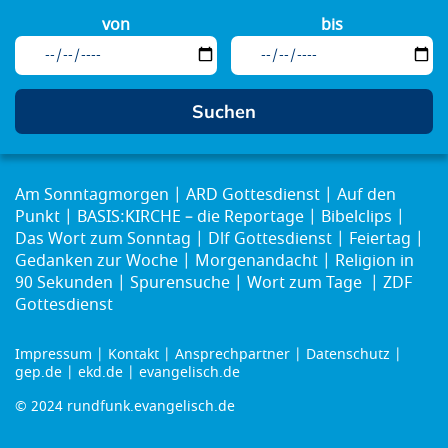
von
bis
Am Sonntagmorgen
ARD Gottesdienst
Auf den
Punkt
BASIS:KIRCHE – die Reportage
Bibelclips
Das Wort zum Sonntag
Dlf Gottesdienst
Feiertag
Gedanken zur Woche
Morgenandacht
Religion in
90 Sekunden
Spurensuche
Wort zum Tage
ZDF
Gottesdienst
Impressum
Kontakt
Ansprechpartner
Datenschutz
Footer
gep.de
ekd.de
evangelisch.de
menu
© 2024 rundfunk.evangelisch.de