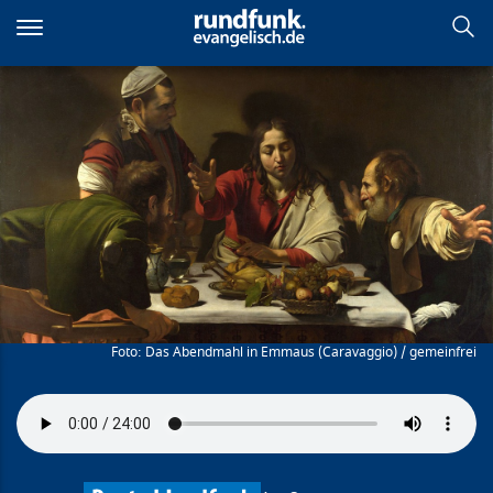
Direkt
zum
Inhalt
Ostern steht im Kalender
Das Abendmahl in Emmaus (Caravaggio) / gemeinfrei