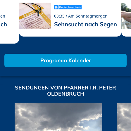
gen
08:35
Am Sonntagmorgen
Ich
Sehnsucht nach Segen
Programm Kalender
SENDUNGEN VON PFARRER I.R. PETER
OLDENBRUCH