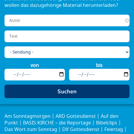
von
bis
Am Sonntagmorgen
ARD Gottesdienst
Auf den
Punkt
BASIS:KIRCHE – die Reportage
Bibelclips
Das Wort zum Sonntag
Dlf Gottesdienst
Feiertag