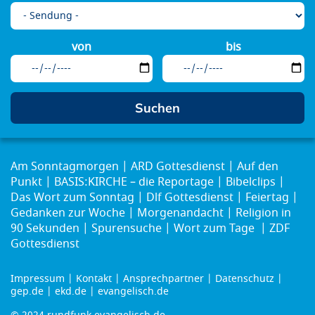
von
bis
Am Sonntagmorgen
ARD Gottesdienst
Auf den
Punkt
BASIS:KIRCHE – die Reportage
Bibelclips
Das Wort zum Sonntag
Dlf Gottesdienst
Feiertag
Gedanken zur Woche
Morgenandacht
Religion in
90 Sekunden
Spurensuche
Wort zum Tage
ZDF
Gottesdienst
Impressum
Kontakt
Ansprechpartner
Datenschutz
Footer
gep.de
ekd.de
evangelisch.de
menu