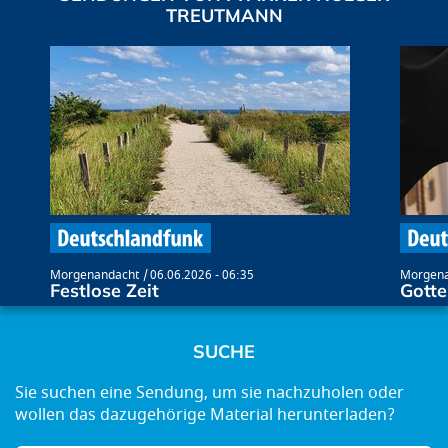
TREUTMANN
Morgenandacht
06.06.2026 - 06:35
Morgena
Festlose Zeit
Gott
SUCHE