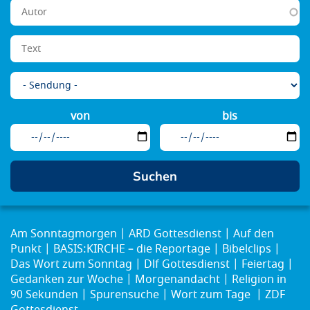
von
bis
Am Sonntagmorgen
ARD Gottesdienst
Auf den
Punkt
BASIS:KIRCHE – die Reportage
Bibelclips
Das Wort zum Sonntag
Dlf Gottesdienst
Feiertag
Gedanken zur Woche
Morgenandacht
Religion in
90 Sekunden
Spurensuche
Wort zum Tage
ZDF
Gottesdienst