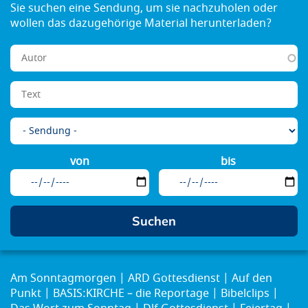
von
bis
Am Sonntagmorgen
ARD Gottesdienst
Auf den
Punkt
BASIS:KIRCHE – die Reportage
Bibelclips