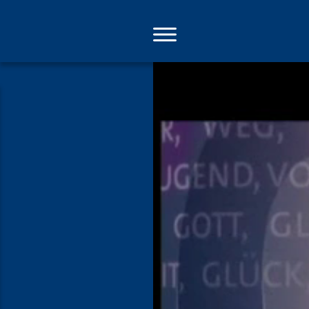
Direkt
zum
Inhalt
Das Wort z
Linien gera