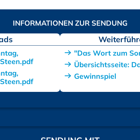
ads
ntag,
"Das Wort zum Son
 Steen.pdf
Übersichtsseite: 
ntag,
Gewinnspiel
 Steen.pdf