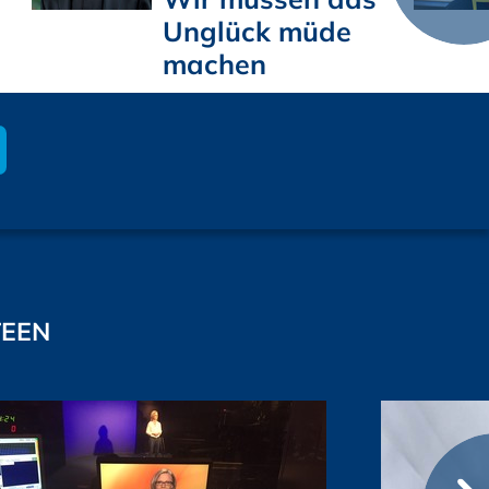
Unglück müde
machen
TEEN