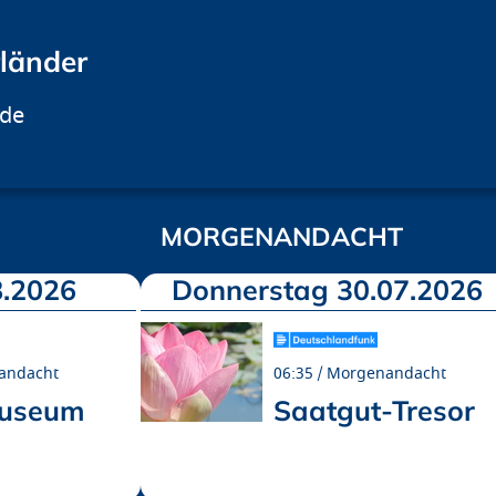
rländer
.de
MORGENANDACHT
.2026
Donnerstag 30.07.2026
andacht
06:35
Morgenandacht
museum
Saatgut-Tresor