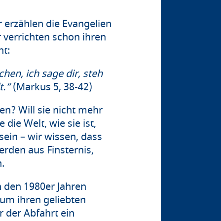
r erzählen die Evangelien
r verrichten schon ihren
ht:
hen, ich sage dir, steh
t.“
(Markus 5, 38-42)
? Will sie nicht mehr
 die Welt, wie sie ist,
sein – wir wissen, dass
rden aus Finsternis,
n.
in den 1980er Jahren
um ihren geliebten
r der Abfahrt ein