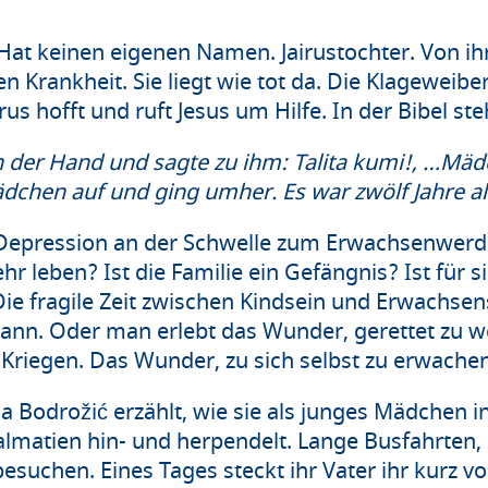
 Hat keinen eigenen Namen. Jairustochter. Von ih
 Krankheit. Sie liegt wie tot da. Die Klageweibe
rus hofft und ruft Jesus um Hilfe. In der Bibel ste
n der Hand und sagte zu ihm: Talita kumi!, …Mädc
dchen auf und ging umher. Es war zwölf Jahre al
epression an der Schwelle zum Erwachsenwerden
r leben? Ist die Familie ein Gefängnis? Ist für sie
ie fragile Zeit zwischen Kindsein und Erwachsen
nn. Oder man erlebt das Wunder, gerettet zu we
 Kriegen. Das Wunder, zu sich selbst zu erwache
ica Bodrožić erzählt, wie sie als junges Mädchen 
matien hin- und herpendelt. Lange Busfahrten, 
suchen. Eines Tages steckt ihr Vater ihr kurz vo