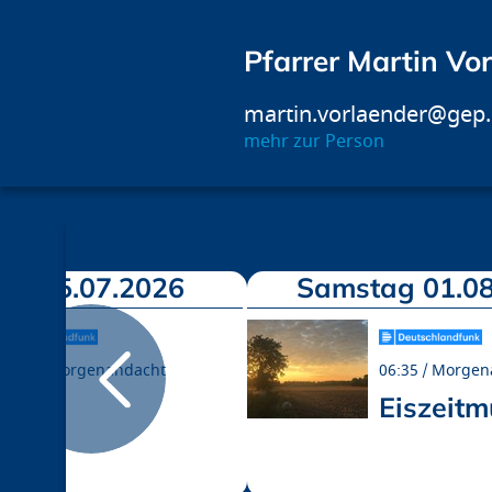
Pfarrer Martin Vo
martin.vorlaender@gep
mehr zur Person
ch 15.07.2026
Samstag 01.08
06:35
Morgenandacht
06:35
Morgen
Hitze
Eiszeit