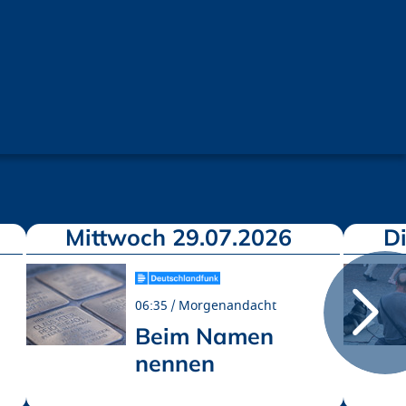
Mittwoch 29.07.2026
D
06:35
Morgenandacht
Beim Namen
nennen