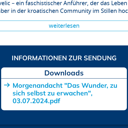
velic – ein faschistischer Anführer, der das Leb
ber in der kroatischen Community im Stillen hoc
weiterlesen
Downloads
Morgenandacht "Das Wunder, zu
sich selbst zu erwachen",
03.07.2024.pdf