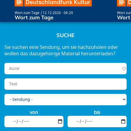
Wort zum Tage
12.12.2026 - 06:20
Wort zu
Wort zum Tage
Wort
SUCHE
von
bis