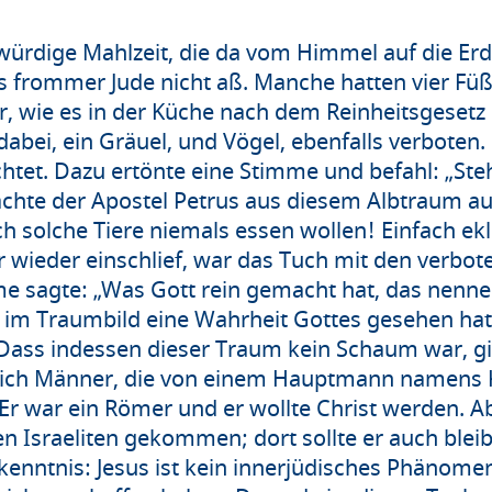
ürdige Mahlzeit, die da vom Himmel auf die Erd
als frommer Jude nicht aß. Manche hatten vier F
, wie es in der Küche nach dem Reinheitsgesetz
abei, ein Gräuel, und Vögel, ebenfalls verboten. 
tet. Dazu ertönte eine Stimme und befahl: „Steh
chte der Apostel Petrus aus diesem Albtraum au
 solche Tiere niemals essen wollen! Einfach ekli
er wieder einschlief, war das Tuch mit den verb
e sagte: „Was Gott rein gemacht hat, das nenne
r im Traumbild eine Wahrheit Gottes gesehen hat
Dass indessen dieser Traum kein Schaum war, gi
lich Männer, die von einem Hauptmann namens K
r war ein Römer und er wollte Christ werden. A
en Israeliten gekommen; dort sollte er auch blei
rkenntnis: Jesus ist kein innerjüdisches Phänome