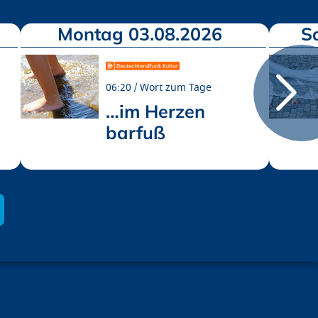
Montag 03.08.2026
S
06:20
Wort zum Tage
…im Herzen
barfuß