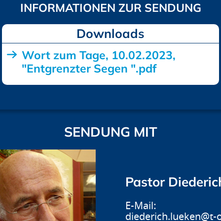
Downloads
Wort zum Tage, 10.02.2023,
"Entgrenzter Segen ".pdf
SENDUNG MIT
Pastor Diederi
diederich.lueken@t-o