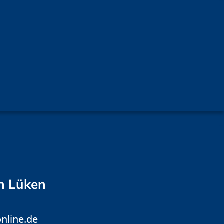
ch Lüken
nline.de