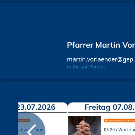
Pfarrer Martin Vo
martin.vorlaender@gep
mehr zur Person
tag 23.07.2026
Freitag 07.08
06:20
Wort zum Tage
06:20
Wort zu