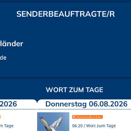
SENDERBEAUFTRAGTE/R
rländer
.de
WORT ZUM TAGE
.2026
Donnerstag 06.08.2026
m Tage
06:20
Wort zum Tage