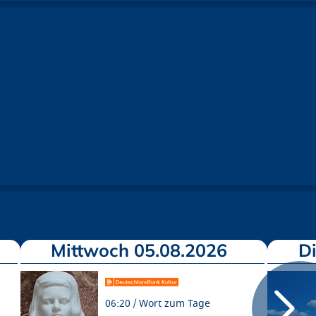
Mittwoch 05.08.2026
D
06:20
Wort zum Tage